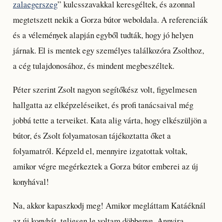
zalaegerszeg
” kulcsszavakkal keresgéltek, és azonnal
megtetszett nekik a Gorza bútor weboldala. A referenciák
és a vélemények alapján egyből tudták, hogy jó helyen
járnak. El is mentek egy személyes találkozóra Zsolthoz,
a cég tulajdonosához, és mindent megbeszéltek.
Péter szerint Zsolt nagyon segítőkész volt, figyelmesen
hallgatta az elképzeléseiket, és profi tanácsaival még
jobbá tette a terveiket. Kata alig várta, hogy elkészüljön a
bútor, és Zsolt folyamatosan tájékoztatta őket a
folyamatról. Képzeld el, mennyire izgatottak voltak,
amikor végre megérkeztek a Gorza bútor emberei az új
konyhával!
Na, akkor kapaszkodj meg! Amikor megláttam Katáéknál
az új konyhát, teljesen le voltam döbbenve. Annyira