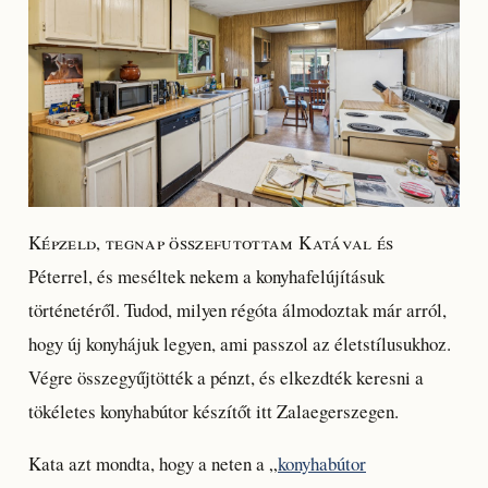
Képzeld, tegnap összefutottam Katával és
Péterrel, és meséltek nekem a konyhafelújításuk
történetéről. Tudod, milyen régóta álmodoztak már arról,
hogy új konyhájuk legyen, ami passzol az életstílusukhoz.
Végre összegyűjtötték a pénzt, és elkezdték keresni a
tökéletes konyhabútor készítőt itt Zalaegerszegen.
Kata azt mondta, hogy a neten a „
konyhabútor