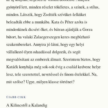
gyönyörű lett, minden részlet tökéletes, a színek, a stílus,
minden. Látszik, hogy Zsoltiék szívüket-lelküket
beleadták ebbe a munkába. Kata és Péter azóta is
mindenkinek dicséri őket, és bátran ajánlják a Gorza
bútort, ha valaki Zalaegerszegen keres megbízható
szakembereket. Annyira jó látni, hogy egy helyi
vállalkozó ilyen odaadással dolgozik, és segít
megvalósítani az emberek álmait. Szerintem biztos, hogy
Katáék konyhája még sok-sok évig a család kedvenc helye
lesz, tele szeretettel, nevetéssel és finom ételekkel. Na,
mit szólsz? Ugye, milyen klassz történet?
ÚJABB CIKK
A Kilincstől a Kalandig